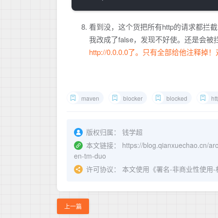
看到没，这个货把所有http的请求都拦
我改成了false，发现不好使。还是会
http://0.0.0.0了。只有全部给他注释
maven
blocker
blocked
htt
版权归属： 钱学超
本文链接：
https://blog.qianxuechao.cn/a
en-tm-duo
许可协议： 本文使用《
署名-非商业性使用-相同方
上一篇