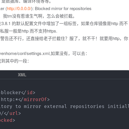
，是数据库、编译环境等等。
r (
http://0.0.0.0/
): Blocked mirror for repositories
了。我tm没有惹谁生气啊，怎么会被拦截。
在3.8.1 的默认配置文件中增加了一组标签，如果仓库镜像是http 而不
服一般是http 而不支持https.
发个警告还不行，还直接给老子拦截住？服了，就不干！就要用http，你
me/conf/settings.xml,如果没有，可以去：
开他，找到其中的一段：
-blocker
</
id
>
:http:*
</
mirrorOf
>
itory to mirror external repositories initial
0/
</
url
>
ocked
>