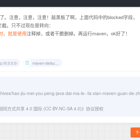
截了。注意，注意，注意！敲黑板了啊，上面代码中的blocked字段，
被拦截。只不过现在是转向：
掉！对，就是使用
注释掉，或者干脆删掉。再运行maven，ok好了！
p://0.0.0.0/
maven-default-http-blocker
rchives/hao-jiu-mei-you-peng-java-dai-ma-le--fa-xian-maven-guan-de-z
式共享 4.0 国际 (CC BY-NC-SA 4.0)
》协议授权
下