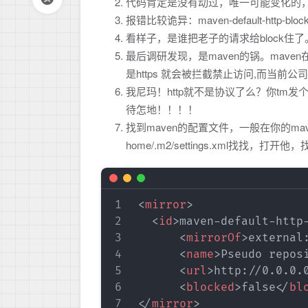
代码肯定是没有动过，唯一可能变化的
报错比较诡异：maven-default-http-blocke
看样子，是谁把老子的请求给block住
最后调研发现，是maven的锅。maven
是https 就会被拦截禁止访问,而当前公司私
我尼玛！http就不是协议了么？你tm
待怎地！！！！
找到maven的配置文件，一般在你的mavenho
home/.m2/settings.xml找找，打
<
mirror
>
<
id
>
maven-default-http
<
mirrorOf
>
external
<
name
>
Pseudo repos
<
url
>
http://0.0.0.
<
blocked
>
false
</
bl
</
mirror
>