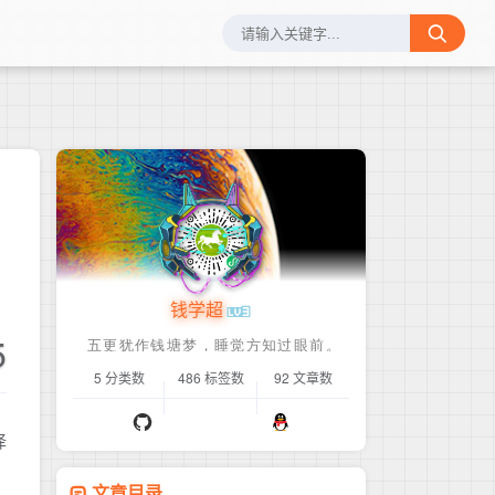
钱学超
5
5 分类数
486 标签数
92 文章数
译
文章目录