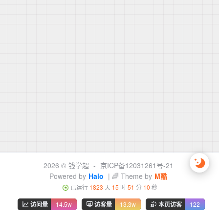
2026 ©
钱学超
-
京ICP备12031261号-21
Powered by
Halo
| 🌈 Theme by
M酷
已运行
1823
天
15
时
51
分
10
秒
访问量
14.5w
访客量
13.3w
本页访客
122