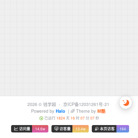
2026 ©
钱学超
-
京ICP备12031261号-21
Powered by
Halo
| 🌈 Theme by
M酷
已运行
1824
天
16
时
07
分
08
秒
访问量
14.6w
访客量
13.4w
本页访客
164