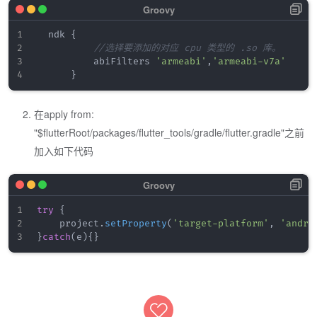
	ndk 
{
//选择要添加的对应 cpu 类型的 .so 库。
          abiFilters 
'armeabi'
,
'armeabi-v7a'
}
在apply from:
"
$flutterRoot/packages/flutter_tools/gradle/flutter.gradle"之前
加入如下代码
try
{
    project
.
setProperty
(
'target-platform'
,
'andro
}
catch
(
e
)
{
}