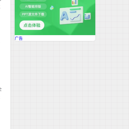
减
广告
结
全
是