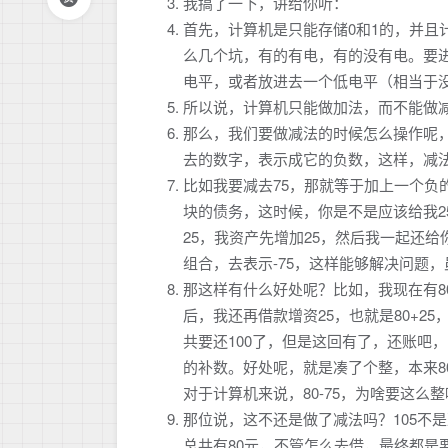
我搞了一下，讲给你听：
首先，计算机是只能存储0和1的，并且
么几个坑，有的有电，有的没有电。要
电平，或者放进去一个低电平（相当于
所以说，计算机只能做加法，而不能做
那么，我们要做减法的时候怎么操作呢
去的数字，表示成它的负数，这样，减
比如我要减去75，那就等于加上一个负的
块的债务，这时候，你是不是应该给我2
25，我资产先增加25，然后我一起还给你1
组合，去表示-75，这样能够解决问题
那这样有什么好处呢？比如，我现在有8
后，我还再借款增资25，也就是80+25，
共要还100了，但是这回有了，还账吧，10
的补数。好处呢，就是凑了个整，本来80
对于计算机来说，80-75，为啥要这么
那位说，这不还是做了减法吗？105不
总共有80元，不管怎么去借，最终都是要