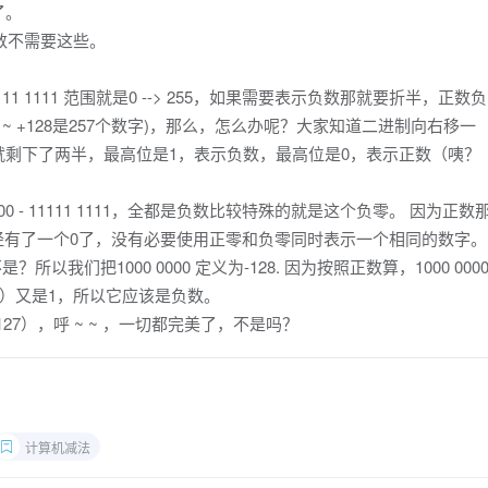
了。
数不需要这些。
> 1111 1111 范围就是0 --> 255，如果需要表示负数那就要折半，正数负
128 ~ +128是257个数字)，那么，怎么办呢？大家知道二进制向右移一
剩下了两半，最高位是1，表示负数，最高位是0，表示正数（咦？
0 - 11111 1111，全都是负数比较特殊的就是这个负零。 因为正数
111）里边已经有了一个0了，没有必要使用正零和负零同时表示一个相同的数字。
怪的不是？所以我们把1000 0000 定义为-128. 因为按照正数算，1000 000
位）又是1，所以它应该是负数。
127），呼 ~ ~ ，一切都完美了，不是吗？
计算机减法