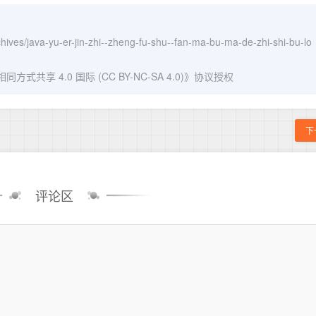
chives/java-yu-er-jin-zhi--zheng-fu-shu--fan-ma-bu-ma-de-zhi-shi-bu-lo
式共享 4.0 国际 (CC BY-NC-SA 4.0)
》协议授权
下
评论区