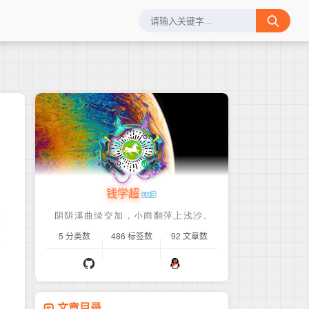
钱学超
1
5 分类数
486 标签数
92 文章数
文章目录