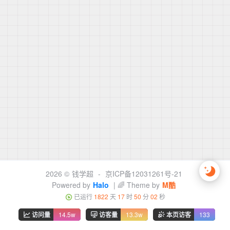
2026 ©
钱学超
-
京ICP备12031261号-21
Powered by
Halo
| 🌈 Theme by
M酷
已运行
1822
天
17
时
50
分
02
秒
访问量
14.5w
访客量
13.3w
本页访客
133