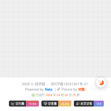
2026 ©
钱学超
-
京ICP备12031261号-21
Powered by
Halo
| 🌈 Theme by
M酷
已运行
1824
天
04
时
00
分
22
秒
访问量
14.6w
访客量
13.3w
本页访客
144