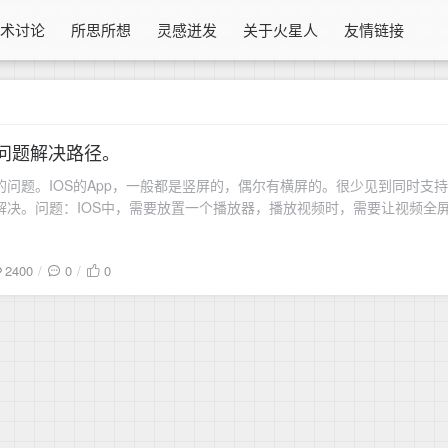
技术讨论
所思所想
灵感迸发
关于火星人
友情链接
难问题解决路径。
的问题。IOS的App，一般都是竖屏的，偶尔有横屏的。很少见到同时支
解决。问题：IOS中，需要放置一个播放器，播放视频时，需要让视频全
视频至全屏。效果最好。可是，要做到这
2400
0
0