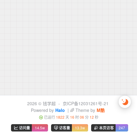
2026 ©
钱学超
-
京ICP备12031261号-21
Powered by
Halo
| 🌈 Theme by
M酷
已运行
1822
天
16
时
06
分
13
秒
访问量
14.5w
访客量
13.3w
本页访客
247