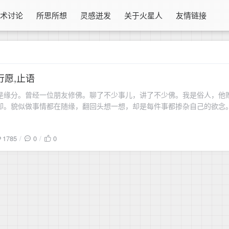
技术讨论
所思所想
灵感迸发
关于火星人
友情链接
行愿,止语
是缘分。曾经一位朋友修佛。聊了不少事儿，讲了不少佛。我是俗人，他
却。貌似做事情都在随缘，翻回头想一想，却是每件事都掺杂自己的欲念
每次思索自己到底想要什么，却都是茫茫然得不到
1785
0
0