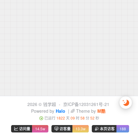
2026 ©
钱学超
-
京ICP备12031261号-21
Powered by
Halo
| 🌈 Theme by
M酷
已运行
1822
天
09
时
58
分
52
秒
访问量
14.5w
访客量
13.3w
本页访客
188