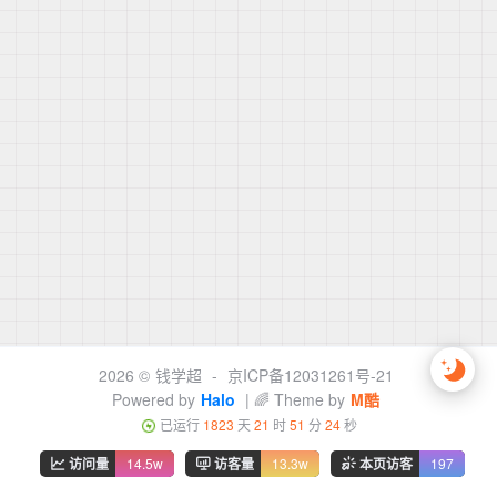
2026 ©
钱学超
-
京ICP备12031261号-21
Powered by
Halo
| 🌈 Theme by
M酷
已运行
1823
天
21
时
51
分
24
秒
访问量
14.5w
访客量
13.3w
本页访客
197