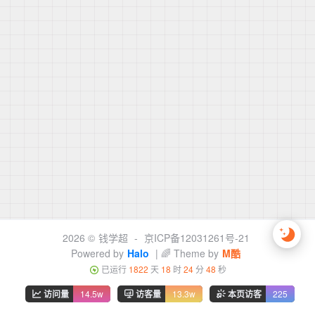
2026 ©
钱学超
-
京ICP备12031261号-21
Powered by
Halo
| 🌈 Theme by
M酷
已运行
1822
天
18
时
24
分
48
秒
访问量
14.5w
访客量
13.3w
本页访客
225