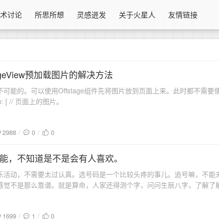
技术讨论
所思所想
灵感迸发
关于火星人
友情链接
的PageView预加载图片的解决方法
能的。可以使用Offstage组件先将图片放到页面上来。此时都不需要使用builder
Stack( children: [ // 页面上的图片。
2988
0
0
能，不知道是不是会有人喜欢。
乐活动，不需要太过认真。选号码是一个比较头疼的事儿。追号嘛，不能
感觉不是那么靠谱。就是算命，人家还得测个字，问问生辰八字，了解了
是，总是感觉差了点啥。我准备做一个使用手机拍
1699
1
0