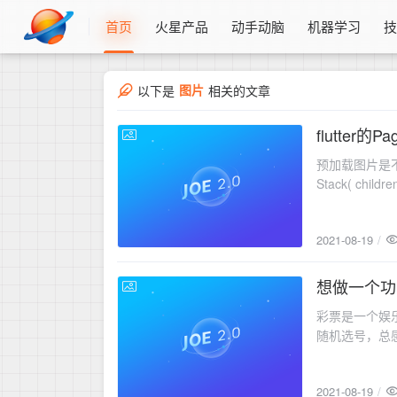
首页
火星产品
动手动脑
机器学习
图片
以下是
相关的文章
flutter
2021-08-19
预加载图片是不可
2021-08-19
想做一个功
2021-08-19
彩票是一个娱
随机选号，总
是，不改也不
2021-08-19