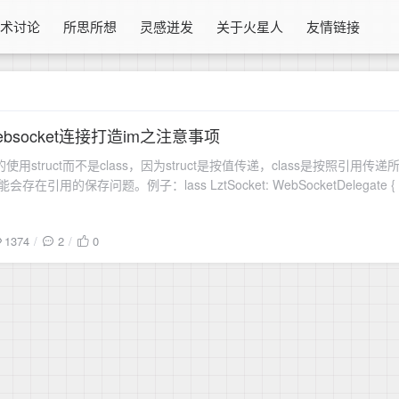
技术讨论
所思所想
灵感迸发
关于火星人
友情链接
websocket连接打造im之注意事项
多的使用struct而不是class，因为struct是按值传递，class是按照引
1374
2
0