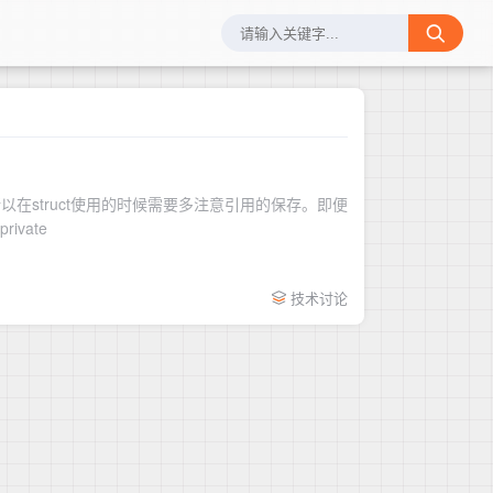
用传递所以在struct使用的时候需要多注意引用的保存。即便
是class，也可能会存在引用的保存问题。例子：lass LztSocket: WebSocketDelegate { private
技术讨论