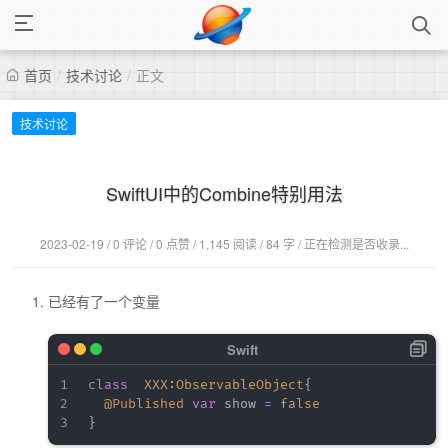
首页
/
技术讨论
/
正文
技术讨论
SwiftUI中的Combine特别用法
2023-02-19 / 0 评论 / 0 点赞 / 1,145 阅读 / 84 字 / 正在检测是否收录...
已经有了一个变量
class
XXX
:
ObservableObject
{
@Published
var
 show 
=
false
}