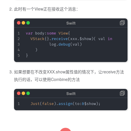
此时有一个View正在接收这个消息：
var
 body
:
some
View
{
VStack
{
}
.
receive
(
xxx
.
$show
)
(
 val 
in
          log
.
debug
(
val
)
)
}
如果想要在不改变XXX.show属性值的情况下，让receive方法
执行的话，可以使用Combine的方法
Just
(
false
)
.
assign
(
to
:
&
$show
)
;